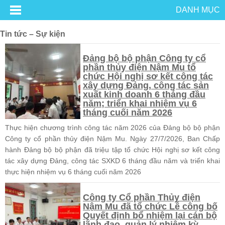
DANH MỤC
Tin tức – Sự kiện
Đảng bộ bộ phận Công ty cổ
phần thủy điện Nậm Mu tổ
chức Hội nghị sơ kết công tác
xây dựng Đảng, công tác sản
xuất kinh doanh 6 tháng đầu
năm; triển khai nhiệm vụ 6
tháng cuối năm 2026
Thực hiện chương trình công tác năm 2026 của Đảng bộ bộ phận
Công ty cổ phần thủy điện Nậm Mu. Ngày 27/7/2026, Ban Chấp
hành Đảng bộ bộ phận đã triệu tập tổ chức Hội nghị sơ kết công
tác xây dựng Đảng, công tác SXKD 6 tháng đầu năm và triển khai
thực hiện nhiệm vụ 6 tháng cuối năm 2026
Công ty Cổ phần Thủy điện
Nậm Mu đã tổ chức Lễ công bố
Quyết định bổ nhiệm lại cán bộ
lãnh đạo, quản lý nhiệm kỳ