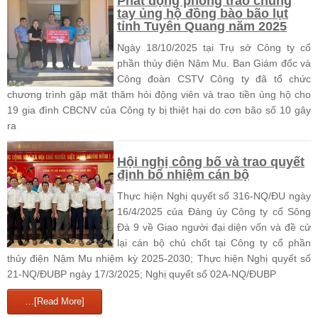
Phát động phong trào chung
tay ủng hộ đồng bào bão lụt
tỉnh Tuyên Quang năm 2025
Ngày 18/10/2025 tại Trụ sở Công ty cổ
phần thủy điện Nậm Mu. Ban Giám đốc và
Công đoàn CSTV Công ty đã tổ chức
chương trình gặp mặt thăm hỏi động viên và trao tiền ủng hộ cho
19 gia đình CBCNV của Công ty bị thiệt hại do cơn bão số 10 gây
ra
Hội nghị công bố và trao quyết
định bổ nhiệm cán bộ
Thực hiện Nghị quyết số 316-NQ/ĐU ngày
16/4/2025 của Đảng ủy Công ty cổ Sông
Đà 9 về Giao người đại diện vốn và đề cử
lại cán bộ chủ chốt tại Công ty cổ phần
thủy điện Nậm Mu nhiệm kỳ 2025-2030; Thực hiện Nghị quyết số
21-NQ/ĐUBP ngày 17/3/2025; Nghị quyết số 02A-NQ/ĐUBP
…[Read More]