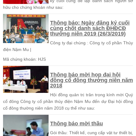
ký cuối cùng để lập danh sách người sở
hữu cho chứng khoán như sau:
Thông báo: Ngày đăng ký cuối
cùng chốt danh sách ĐHĐCĐ
thường niên 2019 (26/3/2019)
Công ty đại chúng : Công ty cổ phần Thủy
điện Nậm Mu |
Mã chứng khoán: HJS
Thông báo mời họp đại hội
đồng cổ đông thường niên năm
2018
Hội đồng quản trị trân trọng kính mời Quý
cổ đông Công ty cổ phần thủy điện Nậm Mu đến dự Đại hội đồng
cổ đông thường niên năm 2018 cụ thể như sau:
Thông báo mời thầu
Gói thầu: Thiết kế, cung cấp vật tư thiết bị,