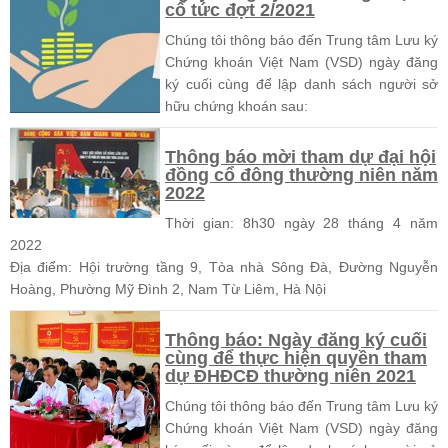
cổ tức đợt 2/2021
Chúng tôi thông báo đến Trung tâm Lưu ký
Chứng khoán Việt Nam (VSD) ngày đăng
ký cuối cùng để lập danh sách người sở
hữu chứng khoán sau:
Thông báo mời tham dự đại hội
đồng cổ đông thường niên năm
2022
Thời gian: 8h30 ngày 28 tháng 4 năm
2022
Địa điểm: Hội trường tầng 9, Tòa nhà Sông Đà, Đường Nguyễn
Hoàng, Phường Mỹ Đình 2, Nam Từ Liêm, Hà Nội
Thông báo: Ngày đăng ký cuối
cùng để thực hiện quyền tham
dự ĐHĐCĐ thường niên 2021
Chúng tôi thông báo đến Trung tâm Lưu ký
Chứng khoán Việt Nam (VSD) ngày đăng