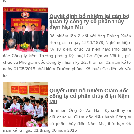
ty.
Quyết định bổ nhiệm lại cán bộ
quản lý công ty cổ phần thủy
điện Nậm Mu
Bổ nhiệm lần 2 đối với ông Phùng Xuân
Hưng, sinh ngày 13/11/1979, Nghề nghiệp:
Kỹ sư điện, chức vụ hiện nay: Phó giám
đốc Công ty kiêm Trưởng phòng Kỹ thuật Cơ điện và Vật tư; giữ
chức vụ Phó giám đốc Công ty nhiệm kỳ 2/2, thời hạn 02 năm kể từ
ngày 01/05/2015; thôi kiêm Trưởng phòng Kỹ thuật Cơ điện và Vật
tư
Quyết định bổ nhiệm Giám đốc
công ty cổ phần thủy điện Nậm
Mu
Bổ nhiệm Ông Đõ Văn Hà – Kỹ sư thủy lợi
giữ chức vụ Giám đốc điều hành Công ty
cổ phần thủy điện Nậm Mu, thời hạn 05
năm kể từ ngày 01 tháng 06 năm 2015