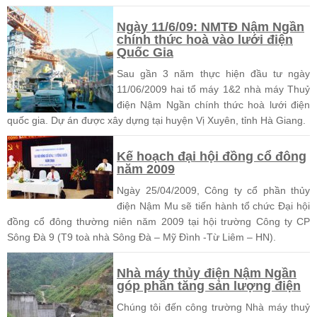
Ngày 11/6/09: NMTĐ Nậm Ngần
chính thức hoà vào lưới điện
Quốc Gia
Sau gần 3 năm thực hiện đầu tư ngày
11/06/2009 hai tổ máy 1&2 nhà máy Thuỷ
điện Nậm Ngần chính thức hoà lưới điện
quốc gia. Dự án được xây dựng tại huyện Vị Xuyên, tỉnh Hà Giang.
Kế hoạch đại hội đồng cổ đông
năm 2009
Ngày 25/04/2009, Công ty cổ phần thủy
điện Nậm Mu sẽ tiến hành tổ chức Đại hội
đồng cổ đông thường niên năm 2009 tại hội trường Công ty CP
Sông Đà 9 (T9 toà nhà Sông Đà – Mỹ Đình -Từ Liêm – HN).
Nhà máy thủy điện Nậm Ngần
góp phần tăng sản lượng điện
Chúng tôi đến công trường Nhà máy thuỷ