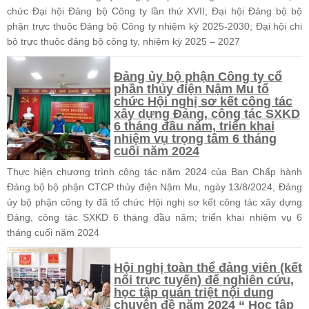
chức Đại hội Đảng bộ Công ty lần thứ XVII; Đại hội Đảng bộ bộ
phận trực thuộc Đảng bộ Công ty nhiệm kỳ 2025-2030; Đại hội chi
bộ trực thuộc đảng bộ công ty, nhiệm kỳ 2025 – 2027
Đảng ủy bộ phận Công ty cổ
phần thủy điện Nậm Mu tổ
chức Hội nghị sơ kết công tác
xây dựng Đảng, công tác SXKD
6 tháng đầu năm, triển khai
nhiệm vụ trọng tâm 6 tháng
cuối năm 2024
Thực hiện chương trình công tác năm 2024 của Ban Chấp hành
Đảng bộ bộ phận CTCP thủy điện Nậm Mu, ngày 13/8/2024, Đảng
ủy bộ phận công ty đã tổ chức Hội nghị sơ kết công tác xây dựng
Đảng, công tác SXKD 6 tháng đầu năm; triển khai nhiệm vụ 6
tháng cuối năm 2024
Hội nghị toàn thể đảng viên (kết
nối trực tuyến) để nghiên cứu,
học tập quán triệt nội dung
chuyên đề năm 2024 “ Học tập