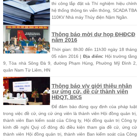
thi công lắp đặt và Thí nghiệm hiệu chỉnh
hệ thống thông tin viễn thông, SCADA TBA
110KV Nhà máy Thủy điện Nậm Ngần.
Thông báo mời dự họp ĐHĐCĐ
năm 2016
Thời gian: 8h30 đến 11h30 ngày 18 tháng
05 năm 2016 |
Địa điểm:
Hội trường tầng
9, Tòa nhà Sông Đà 9, đường Phạm Hùng, Phường Mỹ Đình 2,
quân Nam Từ Liêm, HN
Thông báo v/v giới thiệu nhân
sự ứng cử, đề cử thành viên
HĐQT, BKS
Để đảm bảo đúng quy định của pháp luật
trong việc đề cử, ứng cử ứng viên là thành viên Hội đồng quản trị,
thành viên Ban kiểm soát của Công ty, Hội đồng quản trị Công ty
kính đề nghị Quý cổ đông đủ điều kiện tham gia đề cử, ứng cử
thành viên Hội đồng quản trị, thành viên Ban kiểm soát của Công