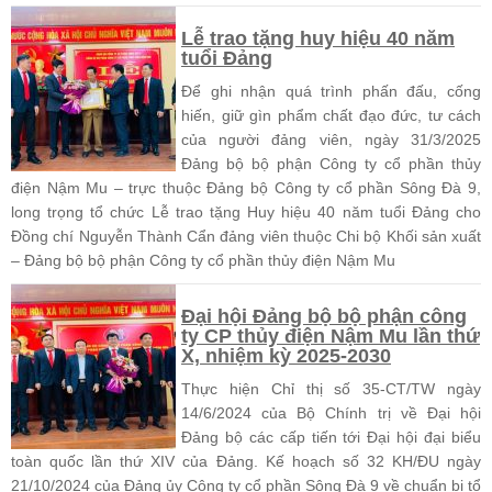
Lễ trao tặng huy hiệu 40 năm
tuổi Đảng
Để ghi nhận quá trình phấn đấu, cống
hiến, giữ gìn phẩm chất đạo đức, tư cách
của người đảng viên, ngày 31/3/2025
Đảng bộ bộ phận Công ty cổ phần thủy
điện Nậm Mu – trực thuộc Đảng bộ Công ty cổ phần Sông Đà 9,
long trọng tổ chức Lễ trao tặng Huy hiệu 40 năm tuổi Đảng cho
Đồng chí Nguyễn Thành Cẩn đảng viên thuộc Chi bộ Khối sản xuất
– Đảng bộ bộ phận Công ty cổ phần thủy điện Nậm Mu
Đại hội Đảng bộ bộ phận công
ty CP thủy điện Nậm Mu lần thứ
X, nhiệm kỳ 2025-2030
Thực hiện Chỉ thị số 35-CT/TW ngày
14/6/2024 của Bộ Chính trị về Đại hội
Đảng bộ các cấp tiến tới Đại hội đại biểu
toàn quốc lần thứ XIV của Đảng. Kế hoạch số 32 KH/ĐU ngày
21/10/2024 của Đảng ủy Công ty cổ phần Sông Đà 9 về chuẩn bị tổ