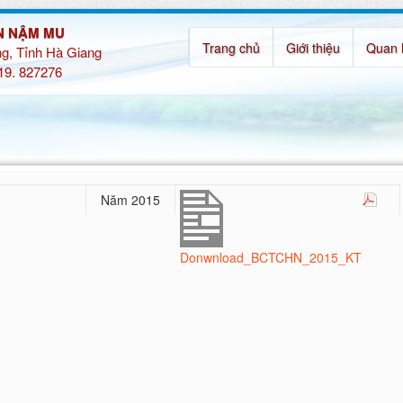
N NẬM MU
Trang chủ
Giới thiệu
Quan 
g, Tỉnh Hà Giang
219. 827276
Năm 2015
Donwnload_BCTCHN_2015_KT