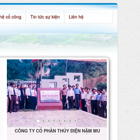
hệ cổ công
Tin tức sự kiện
Liên hệ
CÔNG TY CỔ PHẦN THỦY ĐIỆN NẬM MU