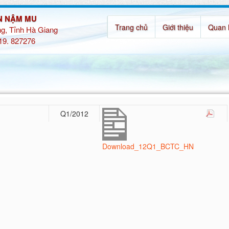
N NẬM MU
Trang chủ
Giới thiệu
Quan 
g, Tỉnh Hà Giang
219. 827276
Q1/2012
Download_12Q1_BCTC_HN