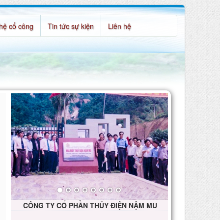
hệ cổ công
Tin tức sự kiện
Liên hệ
CÔNG TY CỔ PHẦN THỦY ĐIỆN NẬM MU