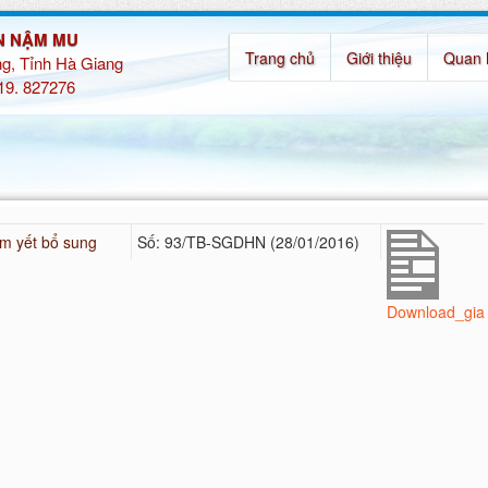
N NẬM MU
Trang chủ
Giới thiệu
Quan 
g, Tỉnh Hà Giang
219. 827276
êm yết bổ sung
Số: 93/TB-SGDHN (28/01/2016)
Download_gia