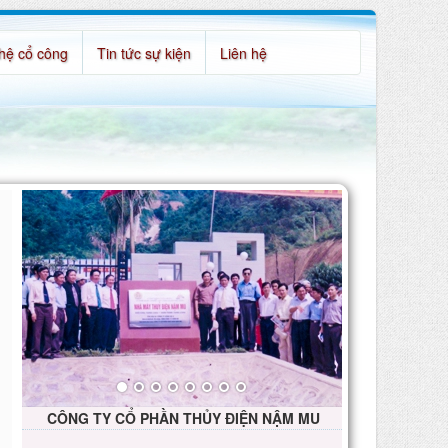
hệ cổ công
Tin tức sự kiện
Liên hệ
odich_dautien_28012016
CÔNG TY CỔ PHẦN THỦY ĐIỆN NẬM MU