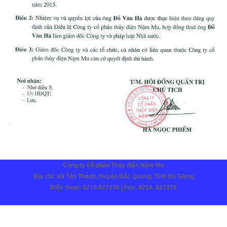
Công ty cổ phần Thủy điện Nậm Mu
Địa chỉ: Xã Tân Thành, Huyện Bắc Quang, Tỉnh Hà Giang
Điện thoại: 0219.827276 | Fax: 0219. 827276